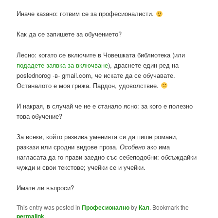
Иначе казано: готвим се за професионалисти.
Как да се запишете за обучението?
Лесно: когато се включите в Човешката библиотека (или
подадете заявка за включване
), драснете един ред на
poslednorog -в- gmail.com, че искате да се обучавате.
Останалото е моя грижа. Пардон, удоволствие.
И накрая, в случай че не е станало ясно: за кого е полезно
това обучение?
За всеки, който развива уменията си да пише романи,
разкази или сродни видове проза.
Особено
ако има
нагласата да го прави заедно със себеподобни: обсъждайки
чужди и свои текстове; учейки се и учейки.
Имате ли въпроси?
This entry was posted in
Професионално
by
Кал
. Bookmark the
permalink
.