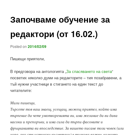
Започваме обучение за
редактори (от 16.02.)
Posted on
2014/02/09
Пишещи приятели,
В предговора на антологията „
За спасяването на света
“
посветих няколко думи на редакторите – тия позабравени, а
тъй нужни участници в стигането на един текст до
читателите:
Мили пишещи,
Търсете тоя ваш знаещ, усещащ, можещ приятел, който има
търпение да чете умотворенията ви, има желание да ви дава
насоки и препоръки, и има сила да търпи фасоните и
фръцканията ви впоследствие. За вашето писане този човек (или
хора, ако сте истински късметлии) е толкова важен, колкото