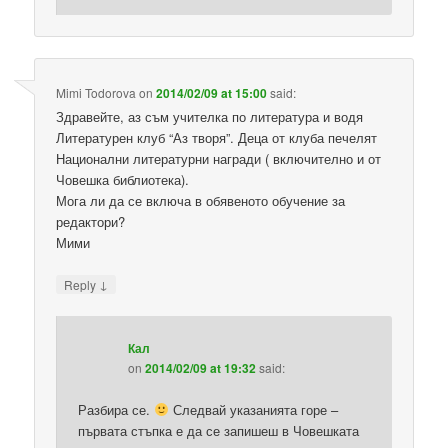
Mimi Todorova
on
2014/02/09 at 15:00
said:
Здравейте, аз съм учителка по литература и водя
Литературен клуб “Аз творя”. Деца от клуба печелят
Национални литературни награди ( включително и от
Човешка библиотека).
Мога ли да се включа в обявеното обучение за
редактори?
Мими
↓
Reply
Кал
on
2014/02/09 at 19:32
said:
Разбира се.
Следвай указанията горе –
първата стъпка е да се запишеш в Човешката