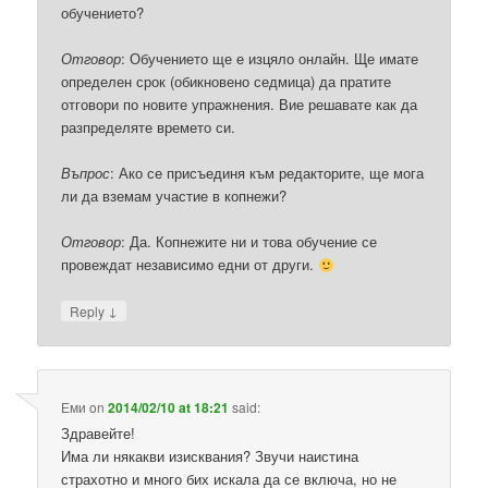
обучението?
Отговор
: Обучението ще е изцяло онлайн. Ще имате
определен срок (обикновено седмица) да пратите
отговори по новите упражнения. Вие решавате как да
разпределяте времето си.
Въпрос
: Ако се присъединя към редакторите, ще мога
ли да вземам участие в копнежи?
Отговор
: Да. Копнежите ни и това обучение се
провеждат независимо едни от други.
↓
Reply
Еми
on
2014/02/10 at 18:21
said:
Здравейте!
Има ли някакви изисквания? Звучи наистина
страхотно и много бих искала да се включа, но не