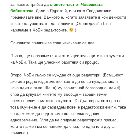
запишете, трябва да
станете част от Човешката
библиотека
. Дали в Ядрото ѝ, или като Сподвижници,
преценявате вие. Важното е, когато заявявате в кои дейности
искате да участвате, да включите „Оглаждачи“. (Така
наричаме в ЧоБи редакторите.
)
Основните причини за това изискване са две:
Първо, ще ползваме някои от съществуващите инструменти
на ЧоБи. Така ще улесним работния си процес.
Второ, ЧоБи
силно
се нуждае от още редактори. (Всъщност
ако има родно издателство, което да
не
се нуждае, моля
нека вдигне ръка. Ще: а) му завидя най-благородно; или б)
спра да купувам книгите му въобще – заради тежки
престъпления към литературата. :D) Дългосрочната цел на
това обучение е да създадем повече редакторски екипи, така
че да можем да подготвяме по няколко издания
едновременно. (Или да не спираме редакторския процес,
когато на мен ми се наложи да спра, по една или друга
причина.)