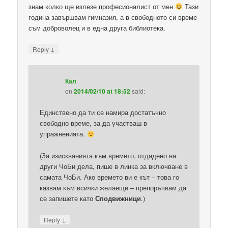
знам колко ще излезе професионалист от мен
Тази
година завършвам гимназия, а в свободното си време
съм доброволец и в една друга библиотека.
↓
Reply
Кал
on
2014/02/10 at 18:52
said:
Единствено да ти се намира достатъчно
свободно време, за да участваш в
упражненията.
(За изискванията към времето, отдадено на
други ЧоБи дела, пише в линка за включване в
самата ЧоБи. Ако времето ви е кът – това го
казвам към всички желаещи – препоръчвам да
се запишете като
Сподвижници
.)
↓
Reply