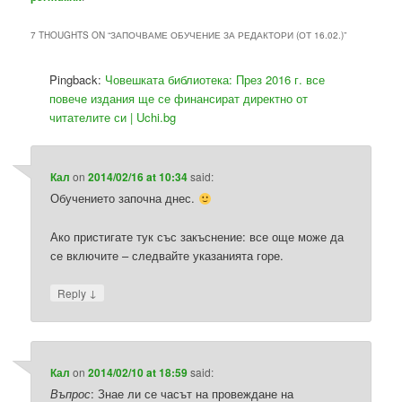
7 THOUGHTS ON “
ЗАПОЧВАМЕ ОБУЧЕНИЕ ЗА РЕДАКТОРИ (ОТ 16.02.)
”
Pingback:
Човешката библиотека: През 2016 г. все
повече издания ще се финансират директно от
читателите си | Uchi.bg
Кал
on
2014/02/16 at 10:34
said:
Обучението започна днес.
Ако пристигате тук със закъснение: все още може да
се включите – следвайте указанията горе.
↓
Reply
Кал
on
2014/02/10 at 18:59
said:
Въпрос
: Знае ли се часът на провеждане на