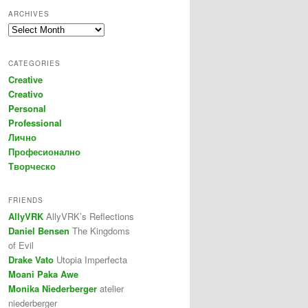
ARCHIVES
Archives
CATEGORIES
Creative
Creativo
Personal
Professional
Лично
Професионално
Творческо
FRIENDS
AllyVRK
AllyVRK’s Reflections
Daniel Bensen
The Kingdoms
of Evil
Drake Vato
Utopia Imperfecta
Moani Paka Awe
Monika Niederberger
atelier
niederberger