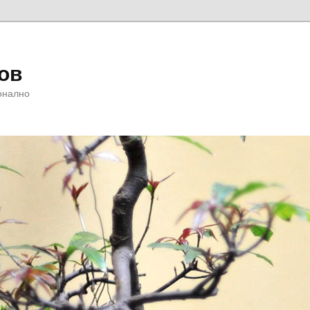
ов
онално