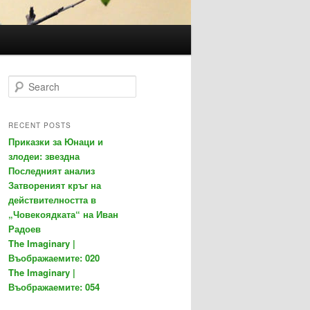
S
e
a
r
RECENT POSTS
c
Приказки за Юнаци и
h
злодеи: звездна
Последният анализ
Затвореният кръг на
действителността в
„Човекоядката“ на Иван
Радоев
The Imaginary |
Въображаемите: 020
The Imaginary |
Въображаемите: 054