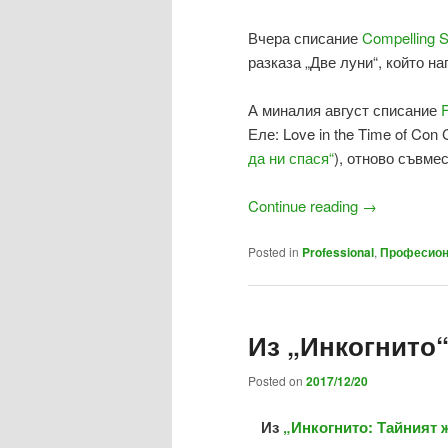
Вчера списание
Compelling S
разказа „Две луни“, който н
А миналия август списание
F
Еле: Love in the Time of Con
да ни спася“
), отново съвме
Continue reading
→
Posted in
Professional
,
Професион
Из „Инкогнито
Posted on
2017/12/20
Из
„Инкогнито: Тайният 