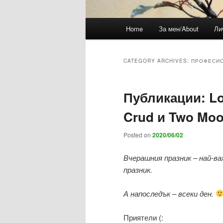
Main
Home
За мен/About
Ли
menu
CATEGORY ARCHIVES:
ПРОФЕСИ
Публикации: Lov
Crud и Two Mo
Posted on
2020/06/02
Вчерашния празник – най-ва
празник.
А напоследък – всеки ден.
Приятели (: