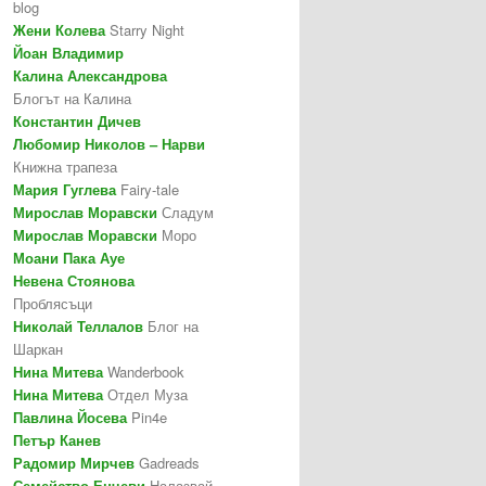
blog
Жени Колева
Starry Night
Йоан Владимир
Калина Александрова
Блогът на Калина
Константин Дичев
Любомир Николов – Нарви
Книжна трапеза
Мария Гуглева
Fairy-tale
Мирослав Моравски
Сладум
Мирослав Моравски
Моро
Моани Пака Ауе
Невена Стоянова
Проблясъци
Николай Теллалов
Блог на
Шаркан
Нина Митева
Wanderbook
Нина Митева
Отдел Муза
Павлина Йосева
Pin4e
Петър Канев
Радомир Мирчев
Gadreads
Семейство Енчеви
Налазвай