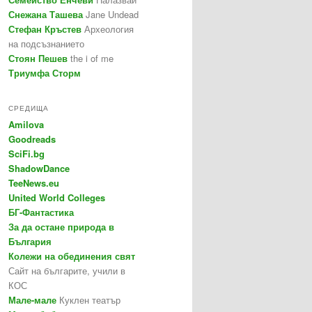
Снежана Ташева
Jane Undead
Стефан Кръстев
Археология
на подсъзнанието
Стоян Пешев
the i of me
Триумфа Сторм
СРЕДИЩА
Amilova
Goodreads
SciFi.bg
ShadowDance
TeeNews.eu
United World Colleges
БГ-Фантастика
За да остане природа в
България
Колежи на обединения свят
Сайт на българите, учили в
КОС
Мале-мале
Куклен театър