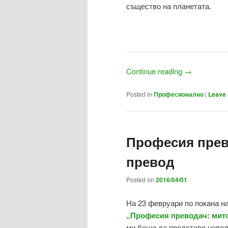
същество на планетата.
Continue reading
→
Posted in
Професионално
|
Leave 
Професия прев
превод
Posted on
2016/04/01
На 23 февруари по покана н
„Професия преводач: мито
ми беше да представя невол