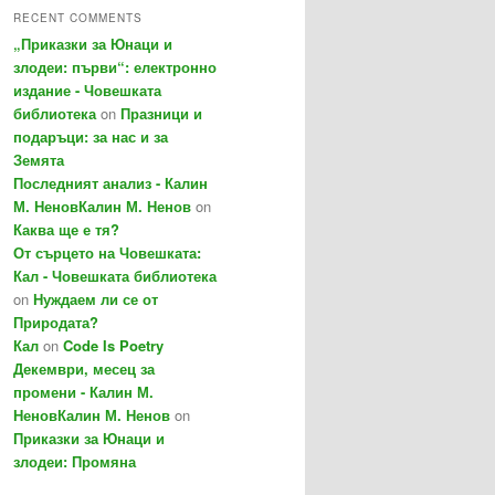
RECENT COMMENTS
„Приказки за Юнаци и
злодеи: първи“: електронно
издание - Човешката
библиотека
on
Празници и
подаръци: за нас и за
Земята
Последният анализ - Калин
М. НеновКалин М. Ненов
on
Каква ще е тя?
От сърцето на Човешката:
Кал - Човешката библиотека
on
Нуждаем ли се от
Природата?
Кал
on
Code Is Poetry
Декември, месец за
промени - Калин М.
НеновКалин М. Ненов
on
Приказки за Юнаци и
злодеи: Промяна