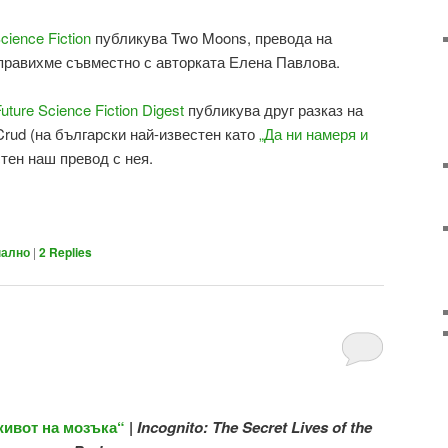
cience Fiction
публикува Two Moons, превода на
аправихме съвместно с авторката Елена Павлова.
uture Science Fiction Digest
публикува друг разказ на
 Crud (на български най-известен като
„Да ни намеря и
стен наш превод с нея.
ално
|
2
Replies
“
живот на мозъка“
|
Incognito: The Secret Lives of the