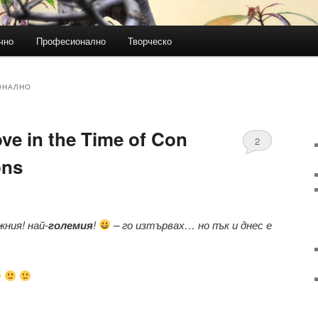
чно
Професионално
Творческо
ОНАЛНО
e in the Time of Con
2
ons
жния! най-
големия
!
– го изтървах… но пък и днес е