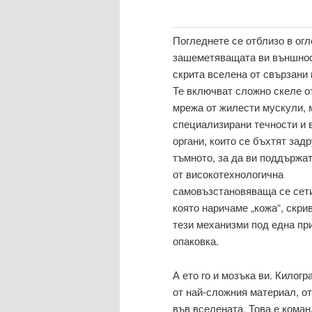
Погледнете се отблизо в ог
зашеметяващата ви външно
скрита вселена от свързани
Те включват сложно скеле от
мрежа от жилести мускули, 
специализирани течности и
органи, които се бъхтят зад
тъмното, за да ви поддържа
от високотехнологична
самовъзстановяваща се сети
която наричаме „кожа“, скри
тези механизми под една пр
опаковка.
А ето го и мозъка ви. Килог
от най-сложния материал, от
във вселената. Това е кома