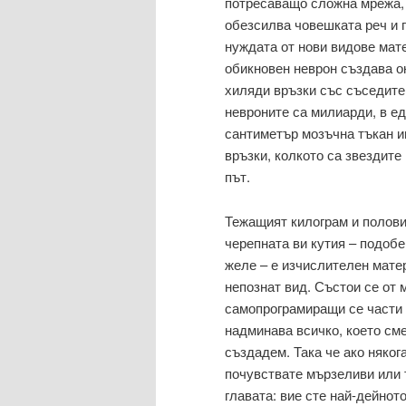
потресаващо сложна мрежа, 
обезсилва човешката реч и
нуждата от нови видове мат
обикновен неврон създава о
хиляди връзки със съседите
невроните са милиарди, в е
сантиметър мозъчна тъкан и
връзки, колкото са звездите
път.
Тежащият килограм и полови
черепната ви кутия – подобе
желе – е изчислителен мате
непознат вид. Състои се от 
самопрограмиращи се части
надминава всичко, което см
създадем. Така че ако няког
почувствате мързеливи или 
главата: вие сте най-дейнот