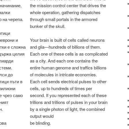
 начинание,
the mission control center that drives the
малки
whole operation, gathering dispatches
 на черепа.
through small portals in the armored
bunker of the skull.
отици
неврони и
Your brain is built of cells called neurons
етки е сложна
and glia—hundreds of billions of them.
ъдържа целия
Each one of these cells is as complicated
лиарди
as a city. And each one contains the
стеми.
entire human genome and traffics billions
лси до
of molecules in intricate economies.
тици пъти в
Each cell sends electrical pulses to other
трилиони
cells, up to hundreds of times per
е чрез само
second. If you represented each of these
ният
trillions and trillions of pulses in your brain
н.
by a single photon of light, the combined
output would
be blinding.
ова