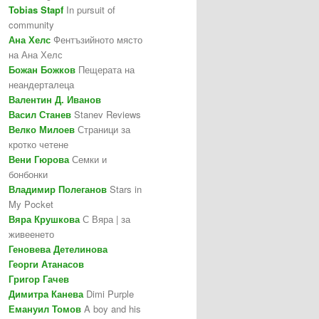
Tobias Stapf
In pursuit of
community
Ана Хелс
Фентъзийното място
на Ана Хелс
Божан Божков
Пещерата на
неандерталеца
Валентин Д. Иванов
Васил Станев
Stanev Reviews
Велко Милоев
Страници за
кротко четене
Вени Гюрова
Семки и
бонбонки
Владимир Полеганов
Stars in
My Pocket
Вяра Крушкова
С Вяра | за
живеенето
Геновева Детелинова
Георги Атанасов
Григор Гачев
Димитра Канева
Dimi Purple
Емануил Томов
A boy and his