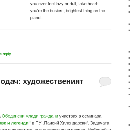
you ever feel lazy or dull, take heart:
you’re the busiest, brightest thing on the
planet.
a reply
одач: художественият
а
Обединени млади граждани
участвах в семинара
ве и легенди“
в ПУ „Паисий Хилендарски“. Задачата
ите и радостите на художествения превод. Наблягайки