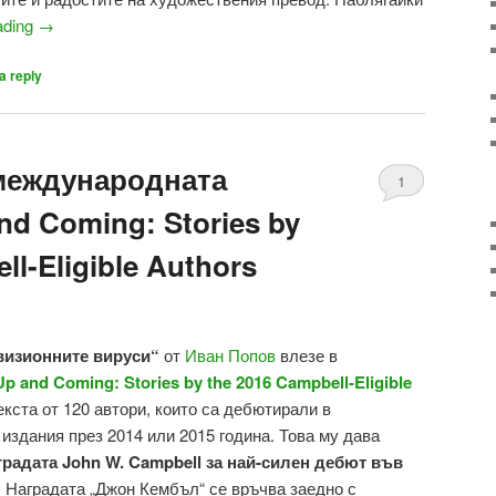
ading
→
a reply
международната
1
nd Coming: Stories by
ll-Eligible Authors
визионните вируси“
от
Иван Попов
влезе в
Up and Coming: Stories by the 2016 Campbell-Eligible
екста от 120 автори, които са дебютирали в
издания през 2014 или 2015 година. Това му дава
градата John W. Campbell за най-силен дебют във
. Наградата „Джон Кембъл“ се връчва заедно с