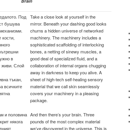
Brain
ледалото. Под
Take a close look at yourself in the
ст бушува
mirror. Beneath your dashing good looks
 механизми.
churns a hidden universe of networked
 кости,
machinery. The machinery includes a
много
sophisticated scaffolding of interlocking
 вътрешни
bones, a netting of sinewy muscles, a
ружно в
good deal of specialized fluid, and a
т живи. Слой
collaboration of internal organs chugging
away in darkness to keep you alive. A
вна тъкан,
sheet of high-tech self-healing sensory
ва всичките
material that we call skin seamlessly
иятна
covers your machinery in a pleasing
package.
рам и половина
And then there’s your brain. Three
крит някога
pounds of the most complex material
ндният
we’ve discovered in the universe. This is