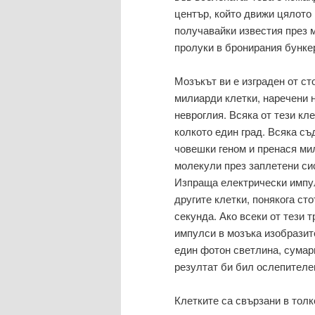
център, който движи цялото
получавайки известия през 
пролуки в бронирания бункер
Мозъкът ви е изграден от ст
милиарди клетки, наречени 
невроглия. Всяка от тези кл
колкото един град. Всяка с
човешки геном и пренася ми
молекули през заплетени си
Изпраща електрически импу
другите клетки, понякога сто
секунда. Ако всеки от тези 
импулси в мозъка изобразит
един фотон светлина, сумар
резултат би бил ослепителе
Клетките са свързани в толк