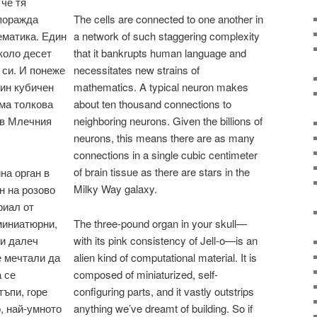
че тя
 поражда
The cells are connected to one another in
ематика. Един
a network of such staggering complexity
коло десет
that it bankrupts human language and
 си. И понеже
necessitates new strains of
дин кубичен
mathematics. A typical neuron makes
ма толкова
about ten thousand connections to
 в Млечния
neighboring neurons. Given the billions of
neurons, this means there are as many
connections in a single cubic centimeter
of brain tissue as there are stars in the
на орган в
Milky Way galaxy.
н на розово
риал от
миниатюрни,
The three-pound organ in your skull—
 и далеч
with its pink consistency of Jell-o—is an
е мечтали да
alien kind of computational material. It is
а се
composed of miniaturized, self-
тъпи, горе
configuring parts, and it vastly outstrips
о, най-умното
anything we’ve dreamt of building. So if