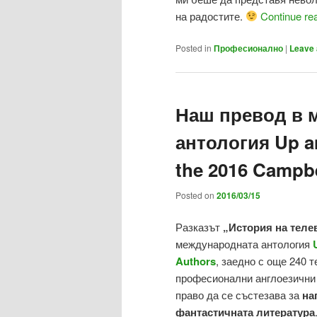
на радостите.
Continue re
Posted in
Професионално
|
Leave 
Наш превод в 
антология Up a
the 2016 Campbe
Posted on
2016/03/15
Разказът
„История на теле
международната антология
Authors
, заедно с още 240 т
професионални англоезични 
право да се състезава за
на
фантастичната литература