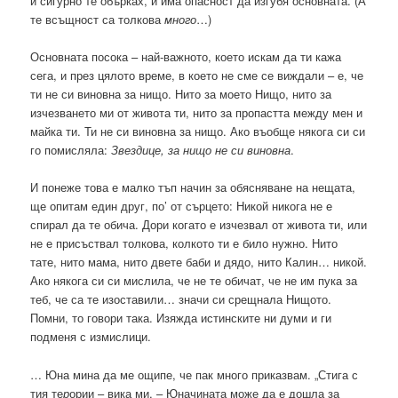
и сигурно те обърках, и има опасност да изгубя основната. (А
те всъщност са толкова
много
…)
Основната посока – най-важното, което искам да ти кажа
сега, и през цялото време, в което не сме се виждали – е, че
ти не си виновна за нищо. Нито за моето Нищо, нито за
изчезването ми от живота ти, нито за пропастта между мен и
майка ти. Ти не си виновна за нищо. Ако въобще някога си си
го помисляла:
Звездице, за нищо не си виновна
.
И понеже това е малко тъп начин за обясняване на нещата,
ще опитам един друг, по’ от сърцето: Никой никога не е
спирал да те обича. Дори когато е изчезвал от живота ти, или
не е присъствал толкова, колкото ти е било нужно. Нито
тате, нито мама, нито двете баби и дядо, нито Калин… никой.
Ако някога си си мислила, че не те обичат, че не им пука за
теб, че са те изоставили… значи си срещнала Нищото.
Помни, то говори така. Изяжда истинските ни думи и ги
подменя с измислици.
… Юна мина да ме ощипе, че пак много приказвам. „Стига с
тия те
р
ории – вика ми. – Юначината може да е дошла за