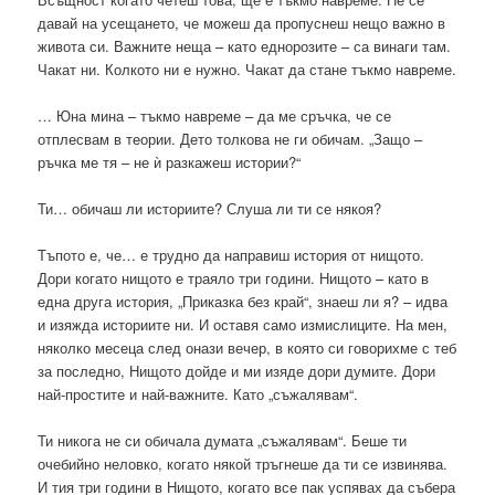
давай на усещането, че можеш да пропуснеш нещо важно в
живота си. Важните неща – като еднорозите – са винаги там.
Чакат ни. Колкото ни е нужно. Чакат да стане тъкмо навреме.
… Юна мина – тъкмо навреме – да ме сръчка, че се
отплесвам в теории. Дето толкова не ги обичам. „Защо –
ръчка ме тя – не ѝ разкажеш истории?“
Ти… обичаш ли историите? Слуша ли ти се някоя?
Тъпото е, че… е трудно да направиш история от нищото.
Дори когато нищото е траяло три години. Нищото – като в
една друга история, „Приказка без край“, знаеш ли я? – идва
и изяжда историите ни. И оставя само измислиците. На мен,
няколко месеца след онази вечер, в която си говорихме с теб
за последно, Нищото дойде и ми изяде дори думите. Дори
най-простите и най-важните. Като „съжалявам“.
Ти никога не си обичала думата „съжалявам“. Беше ти
очебийно неловко, когато някой тръгнеше да ти се извинява.
И тия три години в Нищото, когато все пак успявах да събера