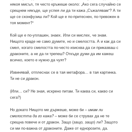
някоя мисъл, тя често кръжеше около: „Ако сега случайно се
срещнем някъде, ще успея ли да ти кажа „Съжалявам“? А ти
ще се сконфузиш ли? Кой ще е по-притеснен, по-тревожен в
тоя момент?“
Кой ще е по-уплашен, знаех. Или си мислех, че знам.
Нищото краде не само думите, но и смелостта. А и как да си
смел, когато смелостта по-често изисква да си приказваш с
драконите, а не да ги трепеш? Откъде думи да им кажеш
всичко, което е нужно да чуят?
Извинявай, отплеснах се в тая метафора… в тая картинка.
Ти не си дракон.
(Или… си? Не зная, искрено питам. Ти каква си, какво си
сега?)
Но докато Нищото ме държеше, може би –
имам ли
смелостта да го кажа?
– може би се струвах да не те
срещна повече и от дракон. Защо (
защо, защо
) ли? Защото
си ми по-важна от драконите. Даже от еднорозите, да.