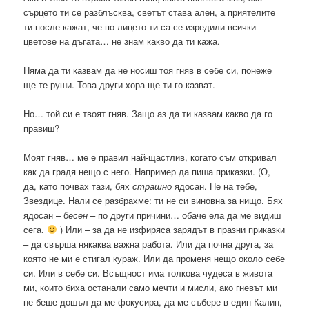
сърцето ти се разблъсква, светът става ален, а приятелите
ти после кажат, че по лицето ти са се изредили всички
цветове на дъгата… не знам какво да ти кажа.
Няма да ти казвам да не носиш тоя гняв в себе си, понеже
ще те руши. Това други хора ще ти го казват.
Но… той си е твоят гняв. Защо аз да ти казвам какво да го
правиш?
Моят гняв… ме е правил най-щастлив, когато съм откривал
как да градя нещо с него. Например да пиша приказки. (О,
да, като почвах тази, бях
страшно
ядосан. Не на тебе,
Звездице. Нали се разбрахме: ти не си виновна за нищо. Бях
ядосан –
бесен
– по други причини… обаче ела да ме видиш
сега.
) Или – за да не изфиряса зарядът в празни приказки
– да свърша някаква важна работа. Или да почна друга, за
която не ми е стигал кураж. Или да променя нещо около себе
си. Или в себе си. Всъщност има толкова чудеса в живота
ми, които биха останали само мечти и мисли, ако гневът ми
не беше дошъл да ме фокусира, да ме събере в един Калин,