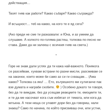
действащия…
Твоят гняв как работи? Какво събаря? Какво съгражда?
И всъщност… теб на какво, на кого те е яд сега?
(Ако преди не сме ти разказвали: и Юна, и аз умеем да
слушаме. А колкото по-голяма растеш, толкова по-лесно ни
става. Даже да ни залееш с всичкия гняв на света.)
*
Горе не знам дали успях да ти кажа най-важното. Понякога
се разсейвам, хуквам встрани по разни мисли, разсмивам се
на закачки, които може би само аз си ги схващам… (Ама
какво? Толкова са
яки
! … Ето, вътрешното ми хулиганче пак
взе думата и награби скобите.
) Особено докато ти говоря,
без да те виждам, без да усещам реакциите ти, емоциите ти,
и те да ме насочват кога съм избягал от темата, или кога да
млъкна. А тези неща се улавят дори без да говориш, нали
знаеш? Само по начина, по който присвиваш очи, или устни,