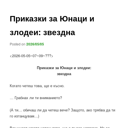
Приказки за Юнаци и
злодеи: звездна
Posted on
2026/05/05
<2026-05-05~07~09~???>
Приказки за Юнаци и злодеи:
звездна
Когато четеш това, ще е късно.
… Грабнах ли ти вниманието?
(А ти… обичаш ли да четеш вече? Защото, ако трябва да ти
го изтанцувам…)
Всъщност когато четеш това, ще е тъкмо навреме. Не се