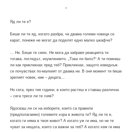
*
Яд ли те е?
Беше ли те яд, когато разбра, че двама големи човеци се
карат, понеже не могат да поделят едно малко шкафче?
… Не. Беше те смях. Не мога да забравя реакцията ти
тогава, погледът, изумлението. „
Това
ли било?“ А ти помниш
ли как приклекнах пред теб? Приклекнах, защото изведнъж
се почувствах по-малкият от двама ни. В оня момент ти беше
зрелият човек, ние – децата…
Но сега, през тия години, в които растеш и ставаш различна
– сега тресе ли те гняв?
Ядосваш ли се на изборите, които са правили
(предполагаемо) големите хора в живота ти? Яд ли те е,
когато ги няма в твоя живот? А когато уж ги има, но не те
чуват за нещата, които са важни за теб? А когато хем ги има