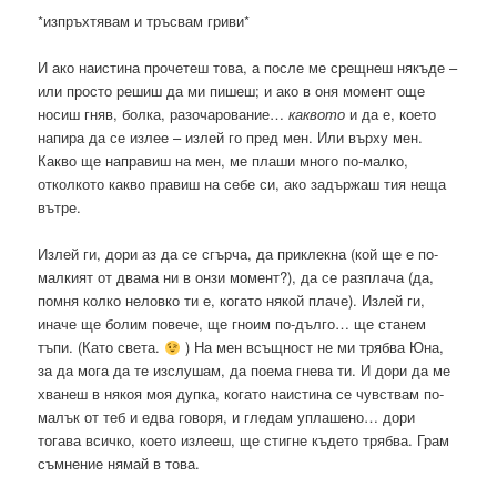
*изпръхтявам и тръсвам гриви*
И ако наистина прочетеш това, а после ме срещнеш някъде –
или просто решиш да ми пишеш; и ако в оня момент още
носиш гняв, болка, разочарование…
каквото
и да е, което
напира да се излее – излей го пред мен. Или върху мен.
Какво ще направиш на мен, ме плаши много по-малко,
отколкото какво правиш на себе си, ако задържаш тия неща
вътре.
Излей ги, дори аз да се сгърча, да приклекна (кой ще е по-
малкият от двама ни в онзи момент?), да се разплача (да,
помня колко неловко ти е, когато някой плаче). Излей ги,
иначе ще болим повече, ще гноим по-дълго… ще станем
тъпи. (Като света.
) На мен всъщност не ми трябва Юна,
за да мога да те изслушам, да поема гнева ти. И дори да ме
хванеш в някоя моя дупка, когато наистина се чувствам по-
малък от теб и едва говоря, и гледам уплашено… дори
тогава всичко, което излееш, ще стигне където трябва. Грам
съмнение нямай в това.