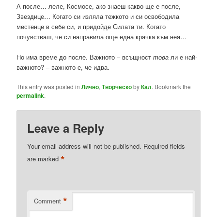
А после… леле, Космосе, ако знаеш какво ще е после,
Звездице… Когато си изляла тежкото и си освободила
местенце в себе си, и придойде Силата ти. Когато
почувстваш, че си направила още една крачка към нея…
Но има време до после. Важното – всъщност
това
ли е най-
важното? – важното е, че идва.
This entry was posted in
Лично
,
Творческо
by
Кал
. Bookmark the
permalink
.
Leave a Reply
Your email address will not be published.
Required fields
*
are marked
*
Comment