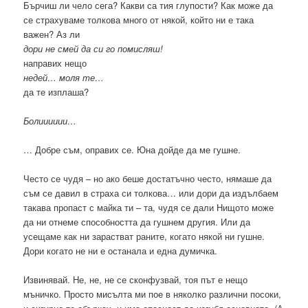
Бърчиш ли чело сега? Какви са тия глупости? Как може да
се страхуваме толкова много от някой, който ни е така
важен? Аз ли
дори не смей да си го помисляш!
направих нещо
недей… моля те…
да те изплаша?
Болииииии…
… Добре съм, оправих се. Юна дойде да ме гушне.
Често се чудя – но ако беше достатъчно често, нямаше да
съм се давил в страха си толкова… или дори да издълбаем
такава пропаст с майка ти – та, чудя се дали Нищото може
да ни отнеме способността да гушнем другия. Или да
усещаме как ни зарастват раните, когато някой ни гушне.
Дори когато не ни е останала и една думичка.
Извинявай. Не, не, не се сконфузвай, тоя път е нещо
мъничко. Просто мисълта ми пое в няколко различни посоки,