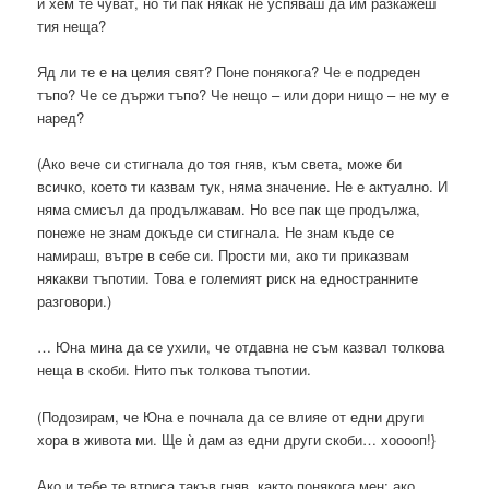
и хем те чуват, но ти пак някак не успяваш да им разкажеш
тия неща?
Яд ли те е на целия свят? Поне понякога? Че е подреден
тъпо? Че се държи тъпо? Че нещо – или дори нищо – не му е
наред?
(Ако вече си стигнала до тоя гняв, към света, може би
всичко, което ти казвам тук, няма значение. Не е актуално. И
няма смисъл да продължавам. Но все пак ще продължа,
понеже не знам докъде си стигнала. Не знам къде се
намираш, вътре в себе си. Прости ми, ако ти приказвам
някакви тъпотии. Това е големият риск на едностранните
разговори.)
… Юна мина да се ухили, че отдавна не съм казвал толкова
неща в скоби. Нито пък толкова тъпотии.
(Подозирам, че Юна е почнала да се влияе от едни други
хора в живота ми. Ще ѝ дам аз едни други скоби… хооооп!}
Ако и тебе те втриса такъв гняв, както понякога мен; ако