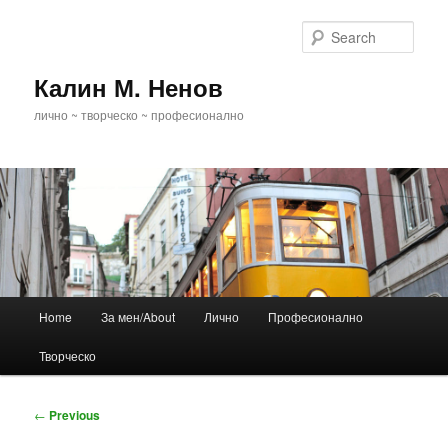
Skip
to
Sear
primary
content
Калин М. Ненов
лично ~ творческо ~ професионално
Main
Home
За мен/About
Лично
Професионално
menu
Творческо
Post
←
Previous
navigation