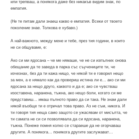
или трепваш, а понякога даже без никакъв видим знак, по
емпатия.
(Не те питам дали знаеш какво е емпатия. Всеки от твоето
поколение знае. Толкова е хубаво.)
А най-важното, между мене и тебе, през тия години, в които
не си общуваме, е:
Ако си ми ядосана – че ме нямаше, че не си изпълних онова
обещание да те заведа в парка със съучениците ти, че
изчезнах, без да ти кажа нищо, че някой ти е говорил нещо
за мен, а е нямало как да провериш истина ли е… ако си ми
ядосана за нещо друго, каквото и да е; ако се чувстваш
изоставена, наранена, тъжна, ако нещо боли, когато си ме
представиш… имаш пълното право да си така. Не знам дали
някой въобще ти е отричал това право. Аз не съм, никога. И
ти говоря тия неща само защото се ужасявам от мисълта, че
ти самата не си си позволявала да си ядосана, наранена,
тъжна. Понеже помня колко се стараеше да не огорчаваш
другите. А понякога… понякога другите заслужават…