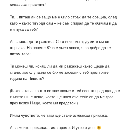
истинска
приказка.“
Ти… питаш ли се защо ме е било страх да те срещна, след
като – както твърдя сам – не съм спирал да те обичам и да
ми пука за теб?
Аз… мога да ти разкажа. Сега вече мога; думите ми се
върнаха. Но понеже Юна е умен човек, я по-добре да те
питам тебе:
Ти можеш ли, искаш ли да ми разкажеш какво щеше да
стане, ако случайно се бяхме засекли с теб през трите
години на Нищото?
(Какво стана, когато се засякохме с теб есента пред щанда с
книгите ни, е нещо, което ще нося със себе си да ме грее
през всяко Нищо, което ми предстои.)
Имам чувството, че така ще стане
истинска
приказка.
А за моите приказки… има време. И утре е ден.