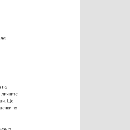
 на
а на
е личните
ици. Ще
ценки по
 нищо.