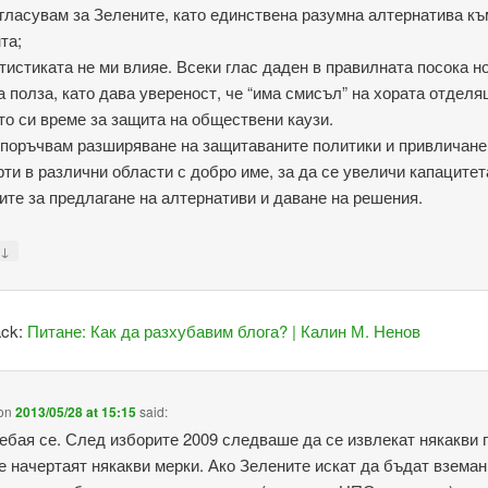
 гласувам за Зелените, като единствена разумна алтернатива къ
та;
атистиката не ми влияе. Всеки глас даден в правилната посока н
а полза, като дава увереност, че “има смисъл” на хората отделя
то си време за защита на обществени каузи.
епоръчвам разширяване на защитаваните политики и привличане
рти в различни области с добро име, за да се увеличи капацитет
ите за предлагане на алтернативи и даване на решения.
↓
y
ack:
Питане: Как да разхубавим блога? | Калин М. Ненов
on
2013/05/28 at 15:15
said:
лебая се. След изборите 2009 следваше да се извлекат някакви 
се начертаят някакви мерки. Ако Зелените искат да бъдат вземан