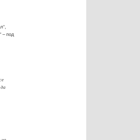
л“,
“ – под
и
се
 да
 на