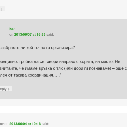
↓
y
Кал
on
2013/06/07 at 16:35
said:
разбрахте ли кой точно го организира?
инципно: трябва да се говори направо с хората, на място. Не
зчитайте, че имаме връзка с тях (или дори ги познаваме) – още 
леч от такава координация… :/
↓
eply
lov
on
2013/06/04 at 19:18
said: