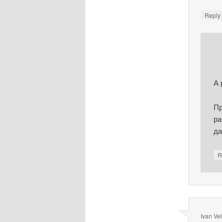
Repl
А 
Пр
ра
да
R
Ivan Ve