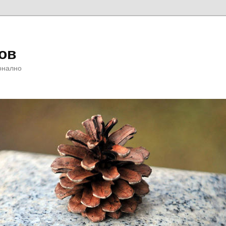
ов
онално