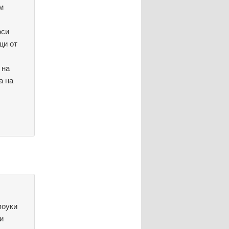
м
оси
щи от
 на
а на
поуки
и