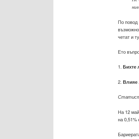
нив
По повод 
възможнос
четат и ту
Ето въпро
1.
Бихте 
2.
Влияе 
Статист
На 12 май
на 0,51% 
Бариерата