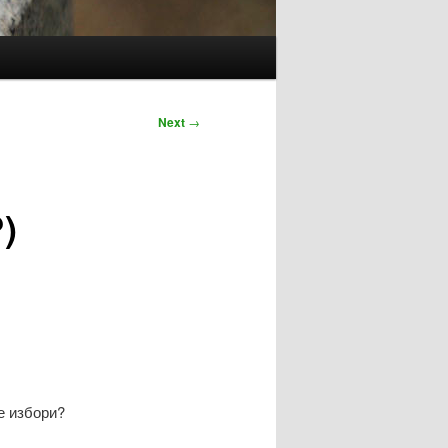
Next
→
)
е избори?