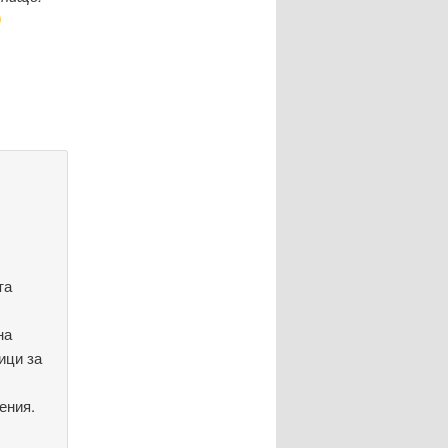
та
на
ици за
ения.