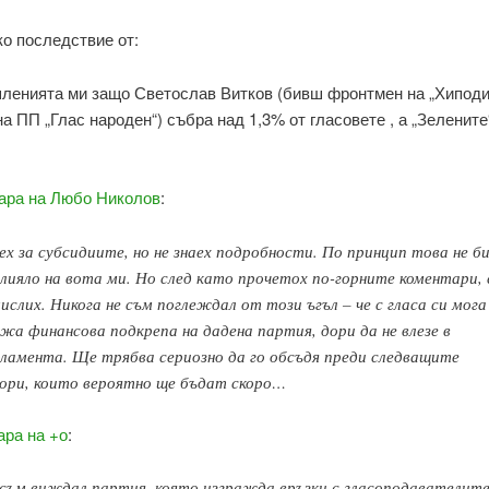
ко последствие от:
шленията ми защо Светослав Витков (бивш фронтмен на „Хиподи
а ПП „Глас народен“) събра над 1,3% от гласовете , а „Зелените
ара на Любо Николов
:
ех за субсидиите, но не знаех подробности. По принцип това не б
лияло на вота ми. Но след като прочетох по-горните коментари, 
ислих. Никога не съм поглеждал от този ъгъл – че с гласа си мога
жа финансова подкрепа на дадена партия, дори да не влезе в
ламента. Ще трябва сериозно да го обсъдя преди следващите
ори, които вероятно ще бъдат скоро…
ара на +о
:
съм виждал партия, която изгражда връзки с гласоподавателите