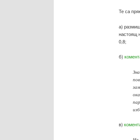
Те са пря
а) разми
настоящ н
0,8;
б)
комент
Зна
пов
зам
ока
пар
изб
в)
комент
Не 