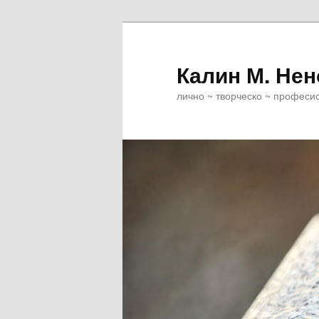
Skip
to
primary
Калин М. Нен
content
лично ~ творческо ~ професи