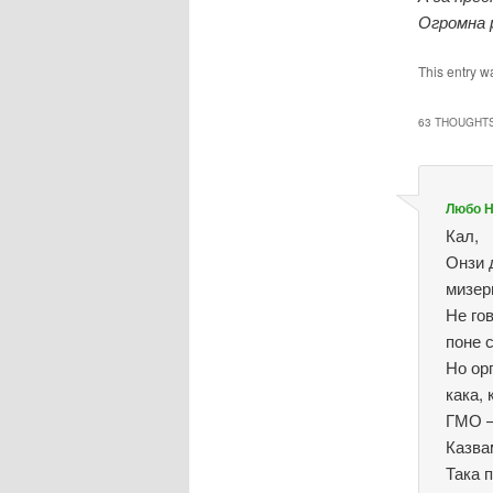
Огромна 
This entry w
63 THOUGHTS
Любо 
Кал,
Онзи 
мизер
Не го
поне 
Но ор
кака,
ГМО – 
Казва
Така п