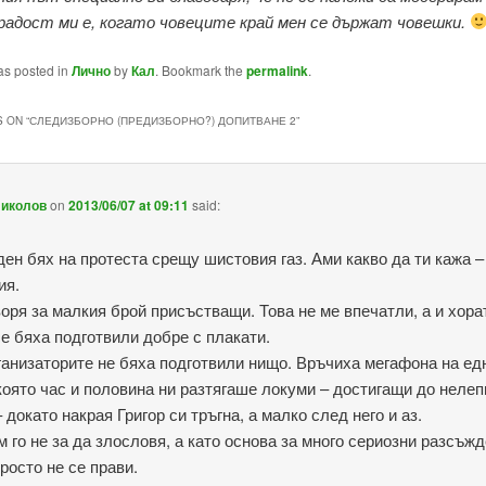
радост ми е, когато човеците край мен се държат човешки.
as posted in
Лично
by
Кал
. Bookmark the
permalink
.
 ON “
СЛЕДИЗБОРНО (ПРЕДИЗБОРНО?) ДОПИТВАНЕ 2
”
Николов
on
2013/06/07 at 09:11
said:
ден бях на протеста срещу шистовия газ. Ами какво да ти кажа –
ия.
воря за малкия брой присъстващи. Това не ме впечатли, а и хора
се бяха подготвили добре с плакати.
ганизаторите не бяха подготвили нищо. Връчиха мегафона на ед
 която час и половина ни разтягаше локуми – достигащи до нелеп
докато накрая Григор си тръгна, а малко след него и аз.
м го не за да злословя, а като основа за много сериозни разсъжд
росто не се прави.