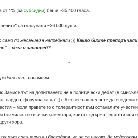
а от 1% (за
субсидии
) беше ~35 400 гласа.
лените“ са гласували ~26 500 души.
 само по желание/за напреднали
;))
Какво бихте препоръчали
е“ – сега и занапред?
~
предния път, напомням:
е
: Замисълът на допитването не е политически дебат (в смисъл
а, пардон, форумна кавга“ ;)). Ако все пак желаете да споделит
астия – моля правете го с толерантност към останалите участн
 безмилостно всички коментари, които съдържат епитети или о
други хора.
ния път специално ви благодаря, че не се наложи да модерирам