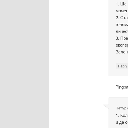
1. Ще
момен
2. Ст
голям
лично
3. Пр
експе
Зелен
Repl
Pingb
Петър
1. Ко
и да 