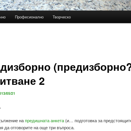
чно
Професионално
Творческо
дизборно (предизборно?
итване 2
013/05/21
,
дължение на
предишната анкета
(и… подготовка за предстоящит
аня да отговорите на още три въпроса.