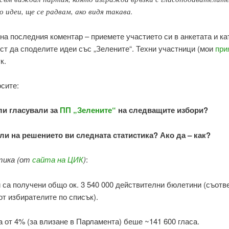
о идеи, ще се радвам, ако видя такава.
на последния коментар – приемете участието си в анкетата и ка
т да споделите идеи със „Зелените“. Техни участници (мои
при
к.
сите:
ли гласували за
ПП „Зелените“
на следващите избори?
ли на решението ви следната статистика? Ако да – как?
ика (от
сайта на ЦИК
)
:
 са получени общо ок. 3 540 000 действителни бюлетини (съот
от избирателите по списък).
 от 4% (за влизане в Парламента) беше ~141 600 гласа.