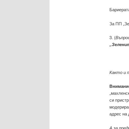
Бариерат
За ПП „Зе
3. (
Въпрос
„Зеленит
Както и 
Внимани
„махленск
си пристр
модерирам
адрес на 
А за пред