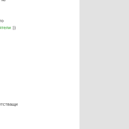
то
ятели
:))
ветстващи